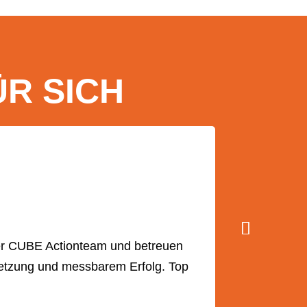
ÜR SICH
ser CUBE Actionteam und betreuen
Seit Beginn 
setzung und messbarem Erfolg. Top