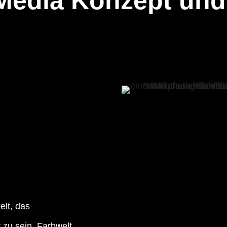
 Media Konzept und
elt, das
 zu sein. Farbwelt,