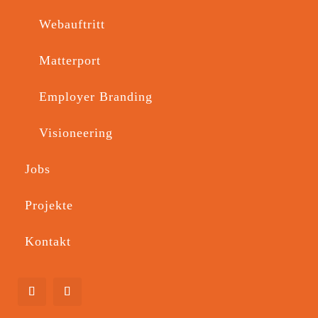
Webauftritt
Matterport
Employer Branding
Visioneering
Printbranding und 
Jobs
Geschäftsausstattung
Projekte
Direkt am Torfhaus im Harz hat die V&S
GmbH ihren modernen Bikeverleih eröffnet –
Kontakt
mit CUBE E-Bikes, Waschstation und allem,
was es für den Verleih braucht. Unsere
Aufgabe war es, Aufmerksamkeit zu
schaffen und den neuen Markenauftritt
sichtbar zu machen.