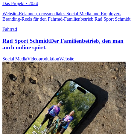
Das Projekt · 2024
Website-Relaunch, crossmediales Social Media und Employer-
Branding-Reels für den Fahrrad-Familienbetrieb Rad Sport Schmidt.
Fahrrad
Rad Sport Schmidt
Der Familienbetrieb, den man
auch online spürt.
Social Media
Videoproduktion
Website