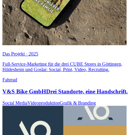
Das Projekt · 2025
Full-Service-Marketing für die drei CUBE Stores in Göttingen,
Hildesheim und Goslar: Social, Print, Video, Recruiting.
Fahrrad
V&S Bike GmbH
Drei Standorte, eine Handschrift.
Social Media
Videoproduktion
Grafik & Branding