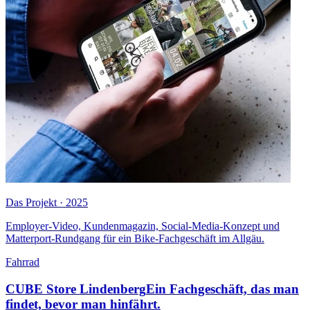
Das Projekt · 2025
Employer-Video, Kundenmagazin, Social-Media-Konzept und
Matterport-Rundgang für ein Bike-Fachgeschäft im Allgäu.
Fahrrad
CUBE Store Lindenberg
Ein Fachgeschäft, das man
findet, bevor man hinfährt.