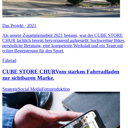
Das Projekt · 2021
Als unsere Zusammenarbeit 2021 begann, war der CUBE STORE
CHUR fachlich bereits hervorragend aufgestellt: hochwertige Bikes,
persönliche Beratung, eine kompetente Werkstatt und ein Team mit
echter Begeisterung für den Sport.
Fahrrad
CUBE STORE CHUR
Vom starken Fahrradladen
zur sichtbaren Marke.
Strategie
Social Media
Fotoproduktion