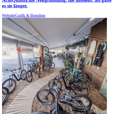
ActuQuant
Eine Neugründung, die aussieht, als gäbe
es sie länger.
Website
Grafik & Branding