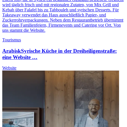
wird täglich frisch und mit regionalen Zutaten, von Mix Grill und
Kebab über Falafel bis zu Tabbouleh und syrischen Desserts. Für
Takeaway verwendet das Haus ausschließlich Papier- und
Zuckerrohrverpackungen. Neben dem Restaurantbetrieb übernimmt
das Team Familienfeiern, Firmenevents und Catering vor Ort. Von
uns stammt die Website.
Tourismus
Arabisk
Syrische Küche in der Dreiheiligenstraße:
eine Website …
Website