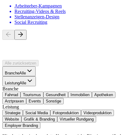
Arbeitgeber-Kampagnen
Recruiting-Videos & Reels
Stellenanzeigen-Design
Social Recruiting
Projekte
und
Referenzen
Alle zurücksetzen
Branche
Alle
Leistung
Alle
Branche
Fahrrad
Tourismus
Gesundheit
Immobilien
Apotheken
Arztpraxen
Events
Sonstige
Leistung
Strategie
Social Media
Fotoproduktion
Videoproduktion
Website
Grafik & Branding
Virtueller Rundgang
Employer Branding