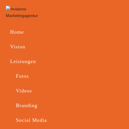
Home
Vision
Newsletter 
Leistungen
für CUBE Store Chur
Fotos
Videos
Branding
Social Media