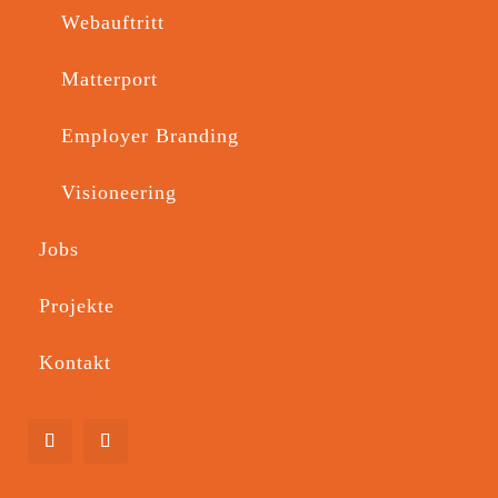
Webauftritt
Matterport
Employer Branding
Visioneering
Newsletter Konzept 
Jobs
und Gestaltung
Projekte
Kontakt
Ein Newsletter 