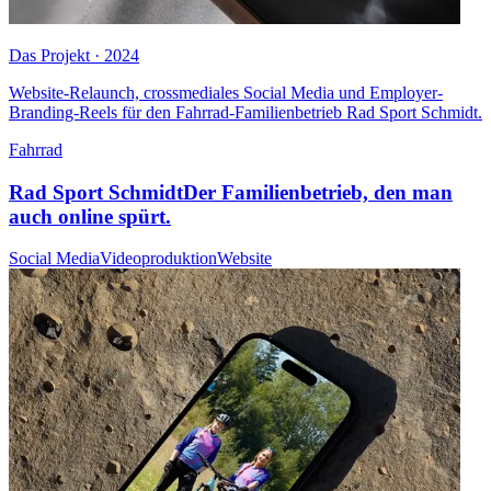
Das Projekt · 2024
Website-Relaunch, crossmediales Social Media und Employer-
Branding-Reels für den Fahrrad-Familienbetrieb Rad Sport Schmidt.
Fahrrad
Rad Sport Schmidt
Der Familienbetrieb, den man
auch online spürt.
Social Media
Videoproduktion
Website