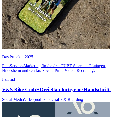
Das Projekt · 2025
Full-Service-Marketing für die drei CUBE Stores in Göttingen,
Hildesheim und Goslar: Social, Print, Video, Recruiting.
Fahrrad
V&S Bike GmbH
Drei Standorte, eine Handschrift.
Social Media
Videoproduktion
Grafik & Branding