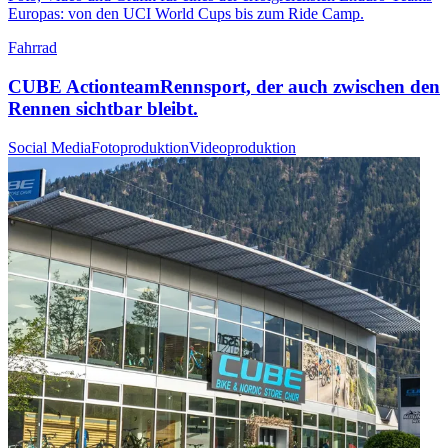
Europas: von den UCI World Cups bis zum Ride Camp.
Fahrrad
CUBE Actionteam
Rennsport, der auch zwischen den
Rennen sichtbar bleibt.
Social Media
Fotoproduktion
Videoproduktion