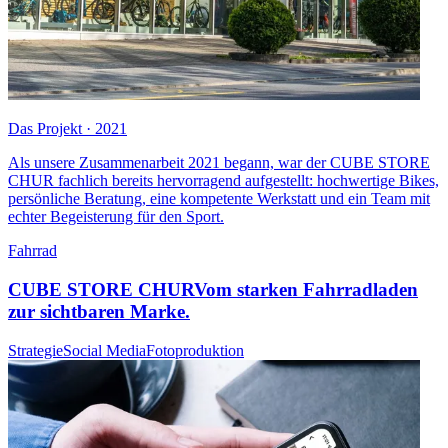
Das Projekt · 2021
Als unsere Zusammenarbeit 2021 begann, war der CUBE STORE
CHUR fachlich bereits hervorragend aufgestellt: hochwertige Bikes,
persönliche Beratung, eine kompetente Werkstatt und ein Team mit
echter Begeisterung für den Sport.
Fahrrad
CUBE STORE CHUR
Vom starken Fahrradladen
zur sichtbaren Marke.
Strategie
Social Media
Fotoproduktion