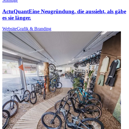
Sonstige
ActuQuant
Eine Neugründung, die aussieht, als gäbe
es sie länger.
Website
Grafik & Branding