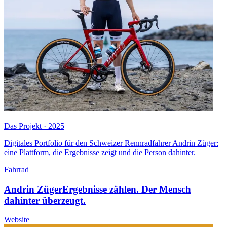
Das Projekt · 2025
Digitales Portfolio für den Schweizer Rennradfahrer Andrin Züger:
eine Plattform, die Ergebnisse zeigt und die Person dahinter.
Fahrrad
Andrin Züger
Ergebnisse zählen. Der Mensch
dahinter überzeugt.
Website