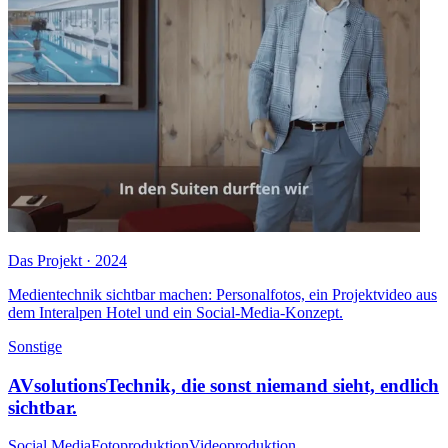
Das Projekt · 2024
Medientechnik sichtbar machen: Personalfotos, ein Projektvideo aus
dem Interalpen Hotel und ein Social-Media-Konzept.
Sonstige
AVsolutions
Technik, die sonst niemand sieht, endlich
sichtbar.
Social Media
Fotoproduktion
Videoproduktion