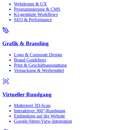
Webdesign & UX
Programmierung & CMS
KI-gestützte Workflows
SEO & Performance
Grafik & Branding
Logo & Corporate Design
Brand Guidelines
Print & Geschäftsausstattung
Verpackung & Werbemittel
Virtueller Rundgang
Matterport 3D-Scan
Interaktiver 360°-Rundgang
Einbindung auf der Website
Google-Street-View-Integration