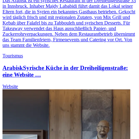
Das Arabisk ist ein syrisches Restaurant in der Dreiheiligenstraße 33
in Innsbruck. Inhaber Majdy Lababidi führt damit das Lokal seiner
Eltern fort, die in Syrien ein bekanntes Gasthaus betrieben. Gekocht
wird täglich frisch und mit regionalen Zutaten, von Mix Grill und
Kebab über Falafel bis zu Tabbouleh und syrischen Desserts. Für
Takeaway verwendet das Haus ausschließlich Papier- und
Zuckerrohrverpackungen. Neben dem Restaurantbetrieb übernimmt
das Team Familienfeiern, Firmenevents und Catering vor Ort. Von
uns stammt die Website.
Tourismus
Arabisk
Syrische Küche in der Dreiheiligenstraße:
eine Website …
Website